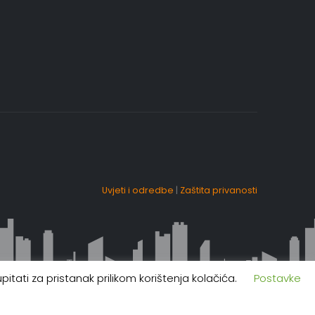
Uvjeti i odredbe
|
Zaštita privanosti
itati za pristanak prilikom korištenja kolačića.
Postavke