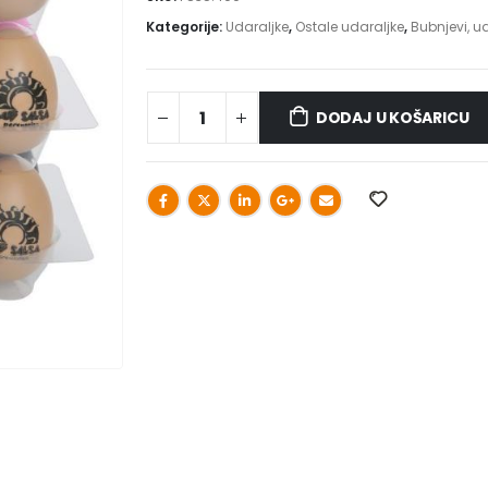
Kategorije:
Udaraljke
,
Ostale udaraljke
,
Bubnjevi, ud
DODAJ U KOŠARICU