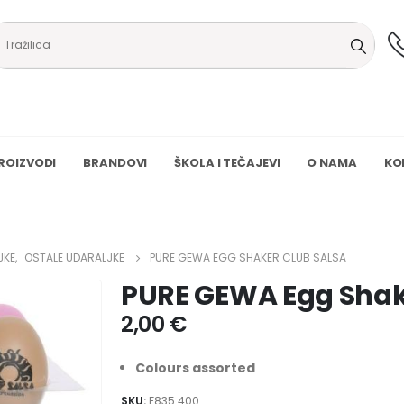
ROIZVODI
BRANDOVI
ŠKOLA I TEČAJEVI
O NAMA
KO
JKE
,
OSTALE UDARALJKE
PURE GEWA EGG SHAKER CLUB SALSA
PURE GEWA Egg Shak
2,00
€
Colours assorted
SKU:
F835.400