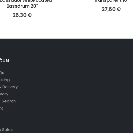
assador white coated
Transparent 10''
Bassdrum 20"
27,60
€
26,30
€
ČUN
Qs
cking
& Delivery
story
 Search
nt
 Sales