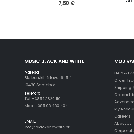
Amb
7,50
€
MUSIC BLACK AND WHITE
MOJ RA
Adresa:
Help & FA
Bleiburških žrtava 1945. 1
Order Tra
10430 Samobor
Shipping 
Telefon:
Orders Hi
Tel:
+385 1 2320 110
Advanced
Mob:
+385 98 480 404
My Accou
Careers
EMAIL:
About Us
info@blackandwhite.hr
Corporate