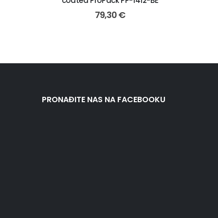
coated ProPack PP-1412-BE
79,30
€
PRONAĐITE NAS NA FACEBOOKU