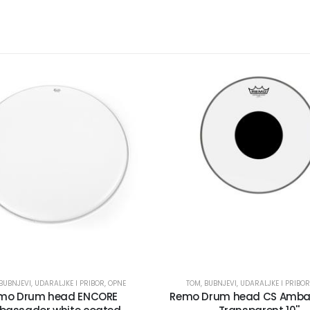
BUBNJEVI, UDARALJKE I PRIBOR
,
OPNE
TOM
,
BUBNJEVI, UDARALJKE I PRIBOR
mo Drum head ENCORE
Remo Drum head CS Amba