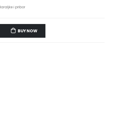
araljke i pribor
BUY NOW