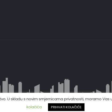
ustvo. U skladu s novim smjernicama privatnosti, moramo Vas up
kolačića
PRIHVATI KOLAČIĆE