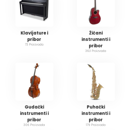
Klavijature i
Žičani
pribor
instrumenti i
73 Proizvoda
pribor
363 Proizvoda
Gudački
Puhački
instrumenti i
instrumenti i
pribor
pribor
306 Proizvoda
179 Proizvoda