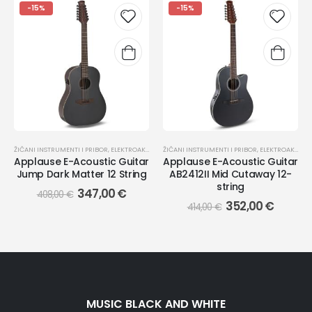
-15%
-15%
ŽIČANI INSTRUMENTI I PRIBOR
,
ELEKTROAKUSTIČNE GITARE
ŽIČANI INSTRUMENTI I PRIBOR
,
ELEKTROAKUSTIČNE GITARE
Applause E-Acoustic Guitar
Applause E-Acoustic Guitar
Jump Dark Matter 12 String
AB2412II Mid Cutaway 12-
string
347,00
€
408,00
€
352,00
€
414,00
€
MUSIC BLACK AND WHITE