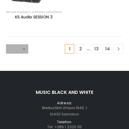
AKTIVNI ZVUČNICI
,
ZVUČNICI
,
OZVUČENJE
KS Audio SESSION 3
…
1
2
13
14
MUSIC BLACK AND WHITE
Adresa:
Bleiburških žrtava 1945. 1
10430 Samobor
Telefon:
Tel:
+385 1 2320 110