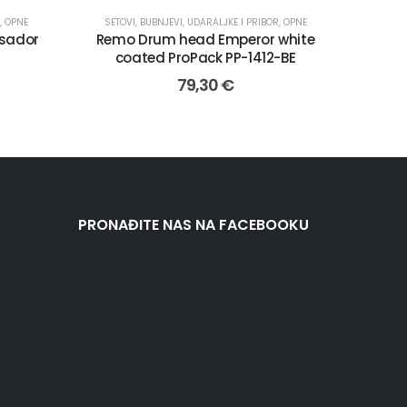
,
OPNE
SETOVI
,
BUBNJEVI, UDARALJKE I PRIBOR
,
OPNE
sador
Remo Drum head Emperor white
coated ProPack PP-1412-BE
79,30
€
PRONAĐITE NAS NA FACEBOOKU