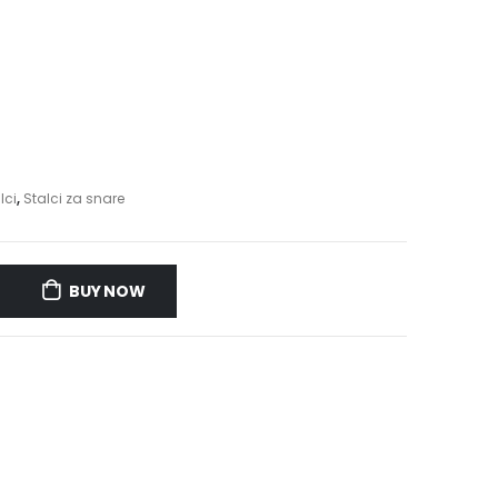
lci
,
Stalci za snare
BUY NOW