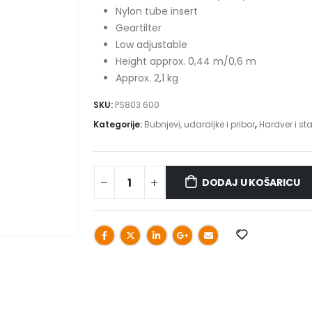
Nylon tube insert
Geartilter
Low adjustable
Height approx. 0,44 m/0,6 m
Approx. 2,1 kg
SKU:
PS803.600
Kategorije:
Bubnjevi, udaraljke i pribor
,
Hardver i sta
DODAJ U KOŠARICU