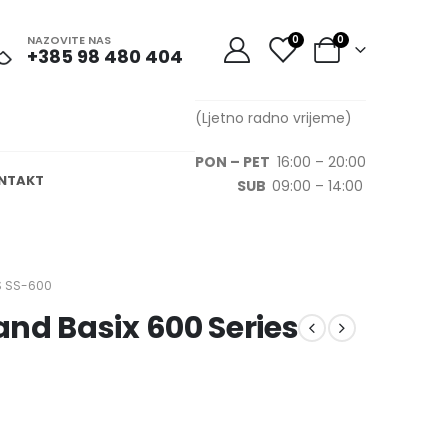
NAZOVITE NAS
0
0
+385 98 480 404
(Ljetno radno vrijeme)
PON – PET
16:00 – 20:00
NTAKT
SUB
09:00 – 14:00
S SS-600
nd Basix 600 Series