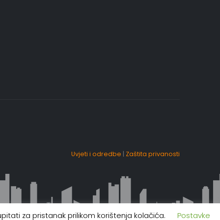
Uvjeti i odredbe
|
Zaštita privanosti
itati za pristanak prilikom korištenja kolačića.
Postavke