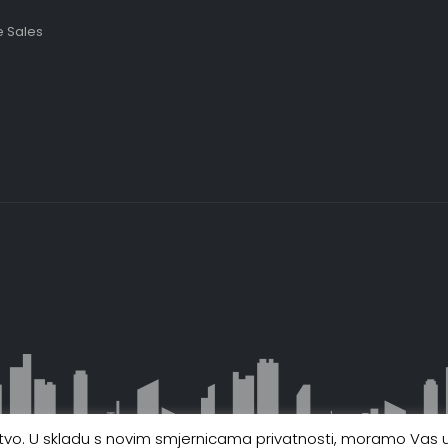
 Sales
ustvo. U skladu s novim smjernicama privatnosti, moramo Vas up