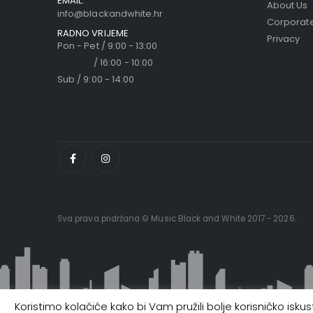
EMAIL:
About Us
info@blackandwhite.hr
Corporate
RADNO VRIJEME
Privacy
Pon - Pet / 9:00 - 13:00
/ 16:00 - 10:00
Sub / 9:00 - 14:00
Sva prava pridržana © Music Black and White 2017 - 2026.
Koristimo kolačiće kako bi Vam pružili bolje korisničko isk