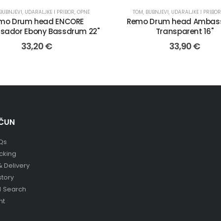
BUBNJEVI, UDARALJKE I PRIBOR
,
OPNE
TOM
,
BUBNJEVI, UDARALJKE I PRIBOR
mo Drum head ENCORE
Remo Drum head Ambas
ador Ebony Bassdrum 22"
Transparent 16"
33,20
€
33,90
€
ČUN
Qs
cking
& Delivery
story
 Search
nt