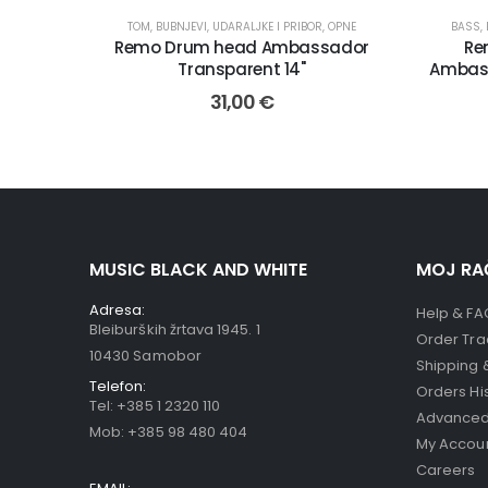
TOM
,
BUBNJEVI, UDARALJKE I PRIBOR
,
OPNE
BASS
,
Remo Drum head Ambassador
Re
Transparent 14"
Ambass
31,00
€
MUSIC BLACK AND WHITE
MOJ RA
Adresa:
Help & FA
Bleiburških žrtava 1945. 1
Order Tra
10430 Samobor
Shipping 
Telefon:
Orders Hi
Tel:
+385 1 2320 110
Advanced
Mob:
+385 98 480 404
My Accou
Careers