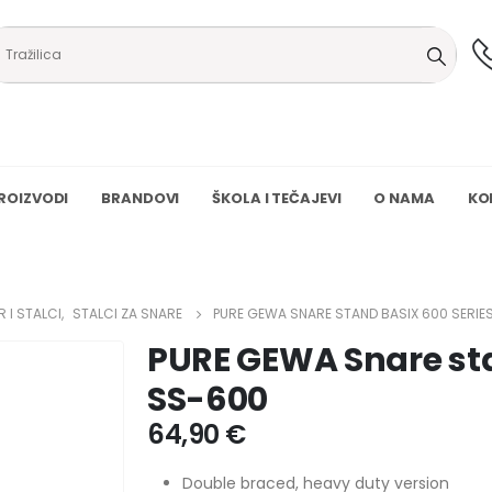
ROIZVODI
BRANDOVI
ŠKOLA I TEČAJEVI
O NAMA
KO
 I STALCI
,
STALCI ZA SNARE
PURE GEWA SNARE STAND BASIX 600 SERIE
PURE GEWA Snare sta
SS-600
64,90
€
Double braced, heavy duty version