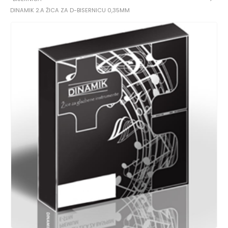
DINAMIK 2.A ŽICA ZA D-BISERNICU 0,35MM