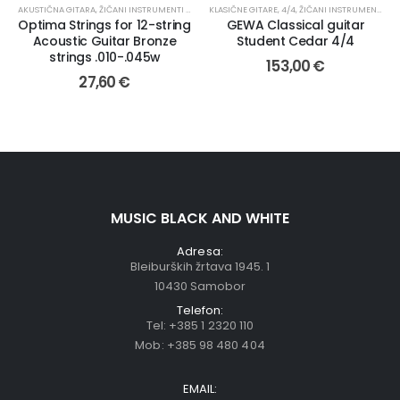
AKUSTIČNA GITARA
,
ŽIČANI INSTRUMENTI I PRIBOR
KLASIČNE GITARE
,
ŽICE
,
4/4
,
ŽIČANI INSTRUMENTI I PRIBOR
Optima Strings for 12-string
GEWA Classical guitar
Acoustic Guitar Bronze
Student Cedar 4/4
strings .010-.045w
153,00
€
27,60
€
MUSIC BLACK AND WHITE
Adresa:
Bleiburških žrtava 1945. 1
10430 Samobor
Telefon:
Tel:
+385 1 2320 110
Mob:
+385 98 480 404
EMAIL: