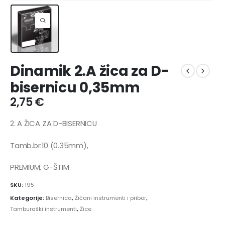
Dinamik 2.A žica za D-
bisernicu 0,35mm
2,75
€
2. A ŽICA ZA D-BISERNICU
Tamb.br:10 (0.35mm),
PREMIUM, G-ŠTIM
SKU:
195
Kategorije:
Bisernica
,
Žičani instrumenti i pribor
,
Tamburaški instrumenti
,
Žice