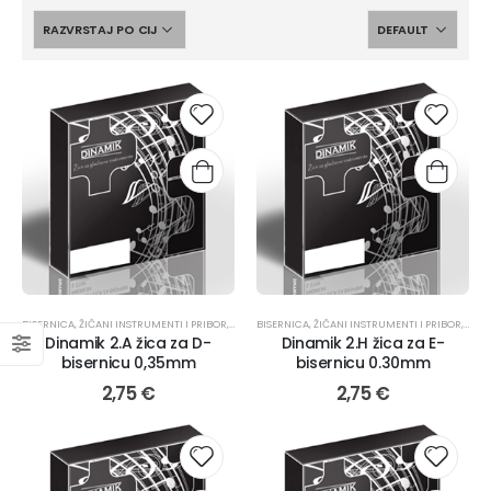
BISERNICA
,
ŽIČANI INSTRUMENTI I PRIBOR
,
TAMBURAŠKI INSTRUMENTI
BISERNICA
,
ŽIČANI INSTRUMENTI I PRIBOR
,
ŽICE
,
TAMB
Dinamik 2.A žica za D-
Dinamik 2.H žica za E-
bisernicu 0,35mm
bisernicu 0.30mm
2,75
€
2,75
€