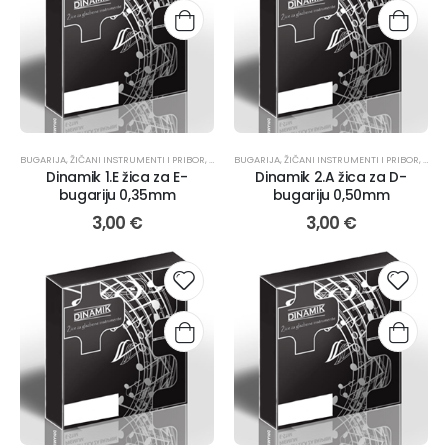
BUGARIJA
,
ŽIČANI INSTRUMENTI I PRIBOR
,
TAMBURAŠKI INSTRUMENTI
BUGARIJA
,
ŽIČANI INSTRUMENTI I PRIBOR
,
ŽICE
,
TAMB
Dinamik 1.E žica za E-
Dinamik 2.A žica za D-
bugariju 0,35mm
bugariju 0,50mm
3,00
€
3,00
€