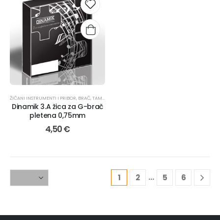
ŽIČANI INSTRUMENTI I PRIBOR
,
BRAČ
,
TAMBURAŠKI INSTRUMENTI
,
ŽICE
Dinamik 3.A žica za G-brač
pletena 0,75mm
4,50
€
…
1
2
5
6