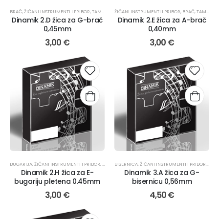
BRAČ
,
ŽIČANI INSTRUMENTI I PRIBOR
,
TAMBURAŠKI INSTRUMENTI
ŽIČANI INSTRUMENTI I PRIBOR
,
ŽICE
,
BRAČ
,
TAMBURAŠKI INSTRUMENTI
Dinamik 2.D žica za G-brač
Dinamik 2.E žica za A-brač
0,45mm
0,40mm
3,00
€
3,00
€
BUGARIJA
,
ŽIČANI INSTRUMENTI I PRIBOR
,
TAMBURAŠKI INSTRUMENTI
BISERNICA
,
ŽIČANI INSTRUMENTI I PRIBOR
,
ŽICE
,
TAMB
Dinamik 2.H žica za E-
Dinamik 3.A žica za G-
bugariju pletena 0.45mm
bisernicu 0,56mm
3,00
€
4,50
€