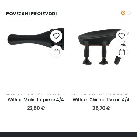
POVEZANI PROIZVODI
VIOLINA
,
OSTALO
,
GUDAČKI INSTRUMENTI I PRIBOR
VIOLINA
,
REZERVNI DIJELOVI
,
PODBRACI
,
GUDAČKI INSTRUMENTI I PRIBOR
Wittner Violin tailpiece 4/4
Wittner Chin rest Violin 4/4
22,50
€
35,70
€