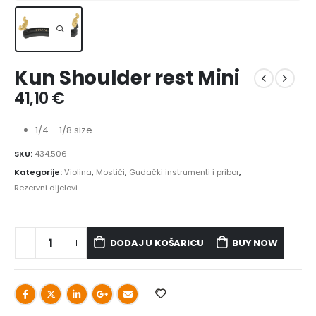
Kun Shoulder rest Mini
41,10
€
1/4 – 1/8 size
SKU:
434.506
Kategorije:
Violina
,
Mostići
,
Gudački instrumenti i pribor
,
Rezervni dijelovi
DODAJ U KOŠARICU
BUY NOW