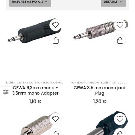
KONEKTORI
,
KABLOVI I KONEKTORI
,
OZVUČENJE
KONEKTORI
,
KABLOVI I KONEKTORI
,
OZVUČENJE
GEWA 6,3mm mono -
GEWA 3,5 mm mono jack
3,5mm mono Adapter
Plug
1,10
€
1,20
€