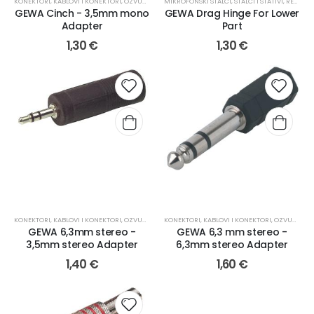
KONEKTORI
,
KABLOVI I KONEKTORI
,
OZVUČENJE
MIKROFONSKI STALCI
,
STALCI I STATIVI
,
REZERVNI DIJELOVI
GEWA Cinch - 3,5mm mono
GEWA Drag Hinge For Lower
Adapter
Part
1,30
€
1,30
€
KONEKTORI
,
KABLOVI I KONEKTORI
,
OZVUČENJE
KONEKTORI
,
KABLOVI I KONEKTORI
,
OZVUČENJE
GEWA 6,3mm stereo -
GEWA 6,3 mm stereo -
3,5mm stereo Adapter
6,3mm stereo Adapter
1,40
€
1,60
€