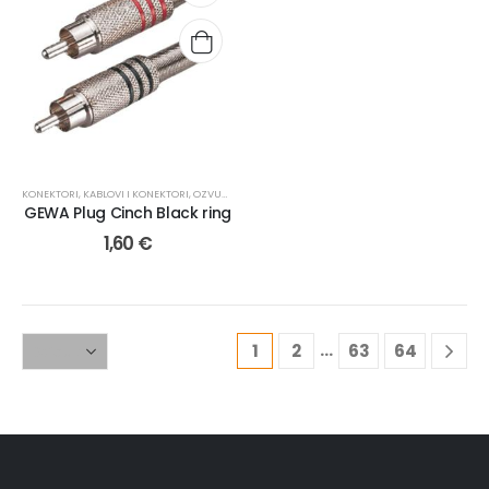
KONEKTORI
,
KABLOVI I KONEKTORI
,
OZVUČENJE
GEWA Plug Cinch Black ring
1,60
€
…
1
2
63
64