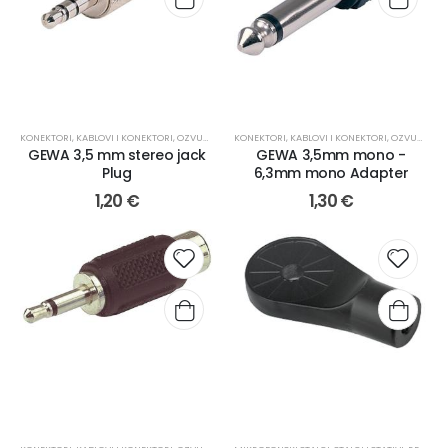
KONEKTORI
,
KABLOVI I KONEKTORI
,
OZVUČENJE
KONEKTORI
,
KABLOVI I KONEKTORI
,
OZVUČENJE
GEWA 3,5 mm stereo jack
GEWA 3,5mm mono -
Plug
6,3mm mono Adapter
1,20
€
1,30
€