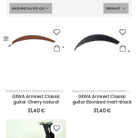
NASLONI ZA RUKU
,
ŽIČANI INSTRUMENTI I PRIBOR
NASLONI ZA RUKU
,
PRIBOR
,
ŽIČANI INSTRUMENTI I PRIBOR
GEWA Armrest Classic
GEWA Armrest Classic
guitar Cherry natural
guitar Ebonized matt-black
31,40
€
31,40
€