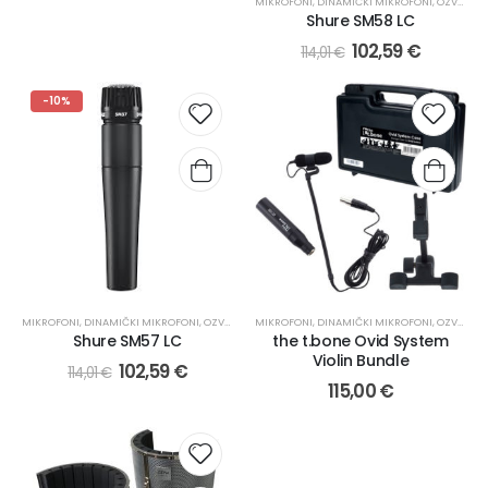
MIKROFONI
,
DINAMIČKI MIKROFONI
,
OZVUČENJE
Shure SM58 LC
102,59
€
114,01
€
-10%
MIKROFONI
,
DINAMIČKI MIKROFONI
,
OZVUČENJE
MIKROFONI
,
DINAMIČKI MIKROFONI
,
OZVUČENJE
Shure SM57 LC
the t.bone Ovid System
Violin Bundle
102,59
€
114,01
€
115,00
€