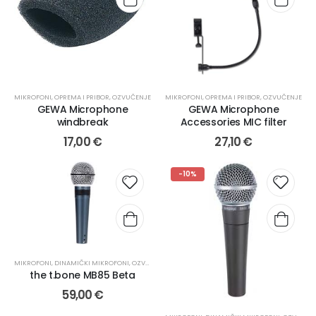
MIKROFONI
,
OPREMA I PRIBOR
,
OZVUČENJE
MIKROFONI
,
OPREMA I PRIBOR
,
OZVUČENJE
GEWA Microphone
GEWA Microphone
windbreak
Accessories MIC filter
17,00
€
27,10
€
-10%
MIKROFONI
,
DINAMIČKI MIKROFONI
,
OZVUČENJE
the t.bone MB85 Beta
59,00
€