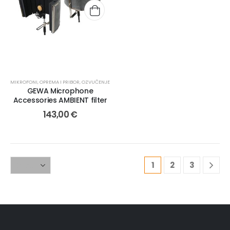
MIKROFONI
,
OPREMA I PRIBOR
,
OZVUČENJE
GEWA Microphone
Accessories AMBIENT filter
143,00
€
1
2
3