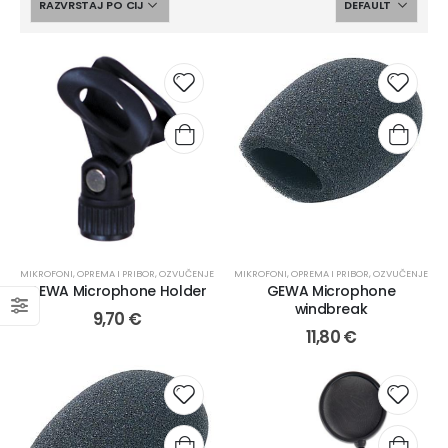
MIKROFONI
,
OPREMA I PRIBOR
,
OZVUČENJE
MIKROFONI
,
OPREMA I PRIBOR
,
OZVUČENJE
GEWA Microphone Holder
GEWA Microphone
windbreak
9,70
€
11,80
€