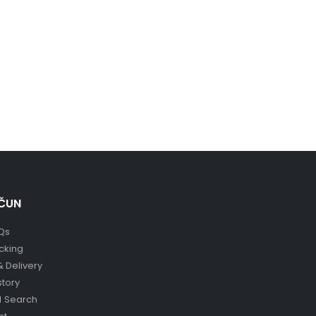
ČUN
Qs
cking
& Delivery
story
 Search