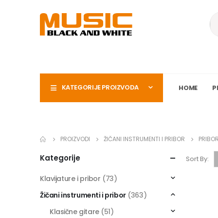
KATEGORIJE PROIZVODA
HOME
P
PROIZVODI
ŽIČANI INSTRUMENTI I PRIBOR
PRIBO
Kategorije
Sort By:
Klavijature i pribor
(73)
Žičani instrumenti i pribor
(363)
Klasične gitare
(51)