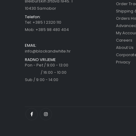
Bleiburških žrtava 1945. 1
Order Tra
10430 Samobor
Shipping 
Telefon:
Orders Hi
Tel:
+385 1 2320 110
Advanced
Mob:
+385 98 480 404
My Accou
Careers
EMAIL:
About Us
info@blackandwhite.hr
Corporate
RADNO VRIJEME
Privacy
Pon - Pet / 9:00 - 13:00
/ 16:00 - 10:00
Sub / 9:00 - 14:00