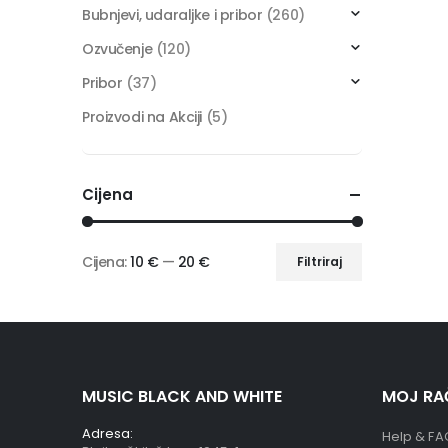
Bubnjevi, udaraljke i pribor
(260)
Ozvučenje
(120)
Pribor
(37)
Proizvodi na Akciji
(5)
Cijena
Cijena:
10 €
—
20 €
Filtriraj
MUSIC BLACK AND WHITE
MOJ RA
Adresa:
Help & FA