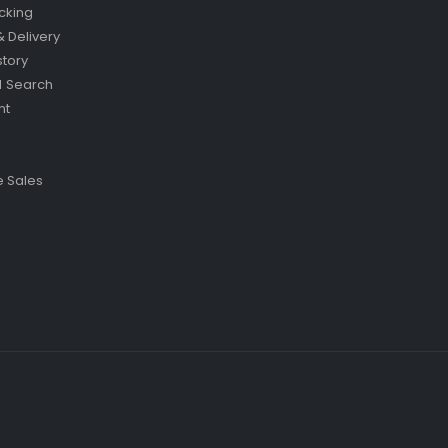
cking
& Delivery
story
 Search
nt
 Sales