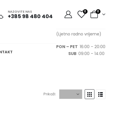
NAZOVITE NAS
0
0
+385 98 480 404
(Ljetno radno vrijeme)
PON – PET
16:00 – 20:00
NTAKT
SUB
09:00 – 14:00
Prikaži: