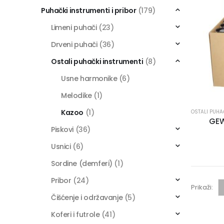
Puhački instrumenti i pribor
(179)
Limeni puhači
(23)
Drveni puhači
(36)
Ostali puhački instrumenti
(8)
Usne harmonike
(6)
Melodike
(1)
Kazoo
(1)
OSTALI PUHA
GEW
Piskovi
(36)
Usnici
(6)
Sordine (demferi)
(1)
Pribor
(24)
Prikaži:
Čišćenje i održavanje
(5)
Koferi i futrole
(41)