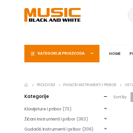
KATEGORIJE PROIZVODA
HOME
P
PROIZVODI
PUHAČKI INSTRUMENTI I PRIBOR
OSTA
Kategorije
Sort By:
Klavijature i pribor
(73)
Žičani instrumenti i pribor
(363)
Gudački instrumenti i pribor
(306)