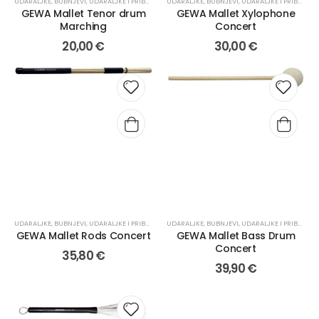
UDARALJKE
,
BUBNJEVI, UDARALJKE I PRIBOR
,
PALICE
UDARALJKE
,
BUBNJEVI, UDARALJKE I PRIBOR
,
PA
GEWA Mallet Tenor drum
GEWA Mallet Xylophone
Marching
Concert
20,00
€
30,00
€
UDARALJKE
,
BUBNJEVI, UDARALJKE I PRIBOR
,
PALICE
UDARALJKE
,
BUBNJEVI, UDARALJKE I PRIBOR
,
PA
GEWA Mallet Rods Concert
GEWA Mallet Bass Drum
Concert
35,80
€
39,90
€