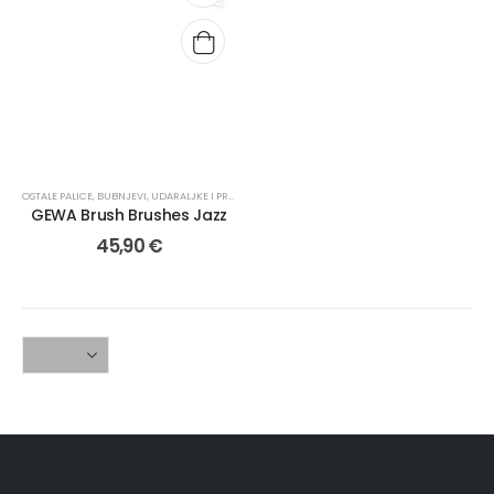
OSTALE PALICE
,
BUBNJEVI, UDARALJKE I PRIBOR
,
PALICE
GEWA Brush Brushes Jazz
45,90
€