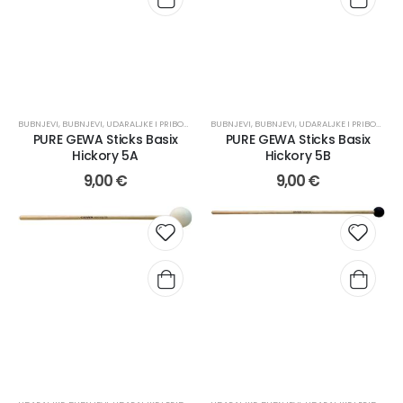
BUBNJEVI
,
BUBNJEVI, UDARALJKE I PRIBOR
,
PALICE
BUBNJEVI
,
BUBNJEVI, UDARALJKE I PRIBOR
,
PALI
PURE GEWA Sticks Basix
PURE GEWA Sticks Basix
Hickory 5A
Hickory 5B
9,00
€
9,00
€