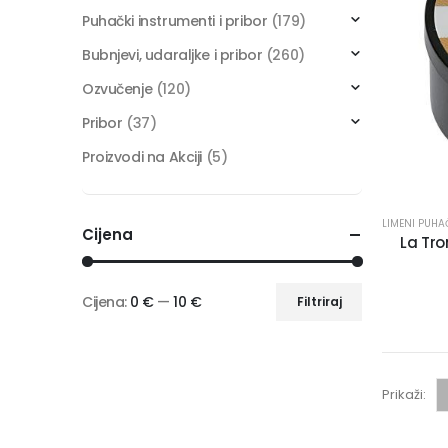
Puhački instrumenti i pribor
(179)
Bubnjevi, udaraljke i pribor
(260)
Ozvučenje
(120)
Pribor
(37)
Proizvodi na Akciji
(5)
LIMENI PUHA
Cijena
La Tro
Cijena:
0 €
—
10 €
Filtriraj
Prikaži: