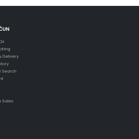
ČUN
Qs
cking
& Delivery
story
 Search
nt
 Sales