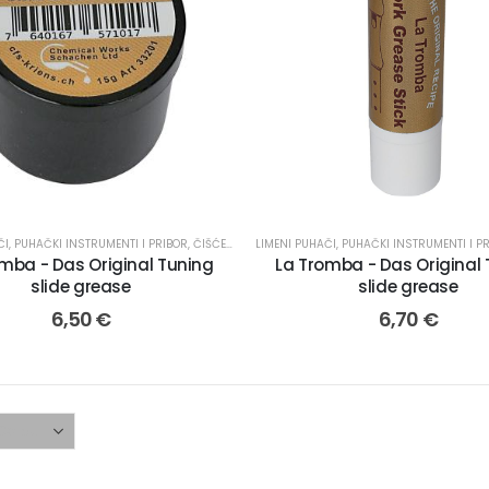
ČI
,
PUHAČKI INSTRUMENTI I PRIBOR
,
ČIŠĆENJE I ODRŽAVANJE
LIMENI PUHAČI
,
PUHAČKI INSTRUMENTI I P
mba - Das Original Tuning
La Tromba - Das Original
slide grease
slide grease
6,50
€
6,70
€