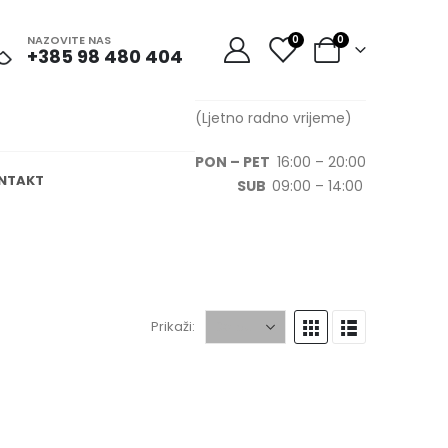
NAZOVITE NAS
0
0
+385 98 480 404
(Ljetno radno vrijeme)
PON – PET
16:00 – 20:00
NTAKT
SUB
09:00 – 14:00
Prikaži: