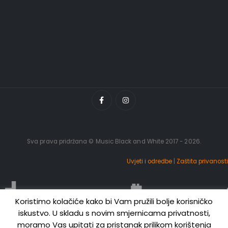
Sva prava pridržana © Music Black and White 2017 - 2026.
Uvjeti i odredbe
|
Zaštita privanosti
Koristimo kolačiće kako bi Vam pružili bolje korisničko
iskustvo. U skladu s novim smjernicama privatnosti,
moramo Vas upitati za pristanak prilikom korištenja