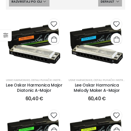
USNE HARMONIKE
,
OSTALI PUHAČKI INSTRUMENTI
USNE HARMONIKE
,
PUHAČKI INSTRUMENTI I PRIBOR
,
OSTALI PUHAČKI INSTRUMENTI
Lee Oskar Harmonica Major
Lee Oskar Harmonica
Diatonic A-Major
Melody Maker A-Major
60,40
€
60,40
€