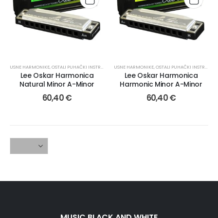
USNE HARMONIKE
,
OSTALI PUHAČKI INSTRUMENTI
USNE HARMONIKE
,
PUHAČKI INSTRUMENTI I PRIBOR
,
OSTALI PUHAČKI INSTRUMENTI
Lee Oskar Harmonica
Lee Oskar Harmonica
Natural Minor A-Minor
Harmonic Minor A-Minor
60,40
€
60,40
€
MUSIC BLACK AND WHITE