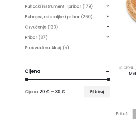
Puhački instrumenti i pribor
(179)
Bubnjevi, udaraljke i pribor
(260)
Ozvučenje
(120)
Pribor
(37)
Proizvodi na Akciji
(5)
KOLOFONIJI
Cijena
Mel
Cijena:
20 €
—
30 €
Filtriraj
Prikaži: