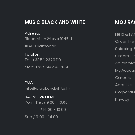
MUSIC BLACK AND WHITE
MOJ RA
Adresa:
Help & FA
Bleiburških žrtava 1945. 1
Order Tra
10430 Samobor
Shipping 
Telefon:
Orders Hi
Tel:
+385 1 2320 110
Advanced
Mob:
+385 98 480 404
My Accou
Careers
EMAIL:
About Us
info@blackandwhite.hr
Corporate
RADNO VRIJEME
Privacy
Pon - Pet / 9:00 - 13:00
/ 16:00 - 10:00
Sub / 9:00 - 14:00