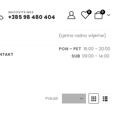
NAZOVITE NAS
0
0
+385 98 480 404
(Ljetno radno vrijeme)
PON – PET
16:00 – 20:00
NTAKT
SUB
09:00 – 14:00
Prikaži: