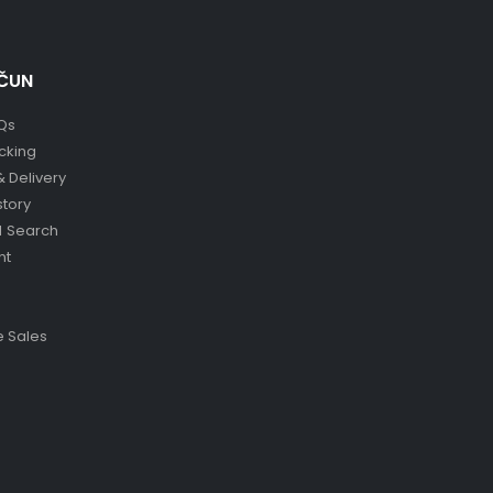
ČUN
Qs
cking
& Delivery
story
 Search
nt
 Sales